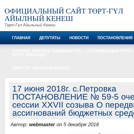
ОФИЦИАЛЬНЫЙ САЙТ ТӨРТ-ГҮЛ
АЙЫЛНЫЙ КЕНЕШ
Төрт-Гүл Айыльный Кенеш
ГЛАВНАЯ
ДЕПУТАТЫ
НОВОСТИ
ПОСТАНОВЛЕНИЯ
ТОКТОМУ ИРЕТТЕН ТЫШКАРЫ VΙΙΙ — СЕССИЯСЫНЫН XXVΙΙ
БЕРҮҮ ЖӨНҮНДӨ»
ТӨРТ-ГҮЛ АЙЫЛНЫЙ КЕНЕШ
17 июня 2018г. с.Петровка
ПОСТАНОВЛЕНИЕ № 59-5 очер
сессии XXVII созыва О перед
ассигнований бюджетных сред
Автор:
webmaster
on 5 декабря 2018