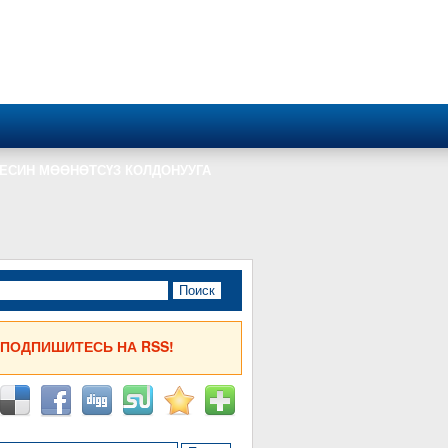
КЕСИН МӨӨНӨТСҮЗ КОЛДОНУУГА
ПОДПИШИТЕСЬ НА RSS!