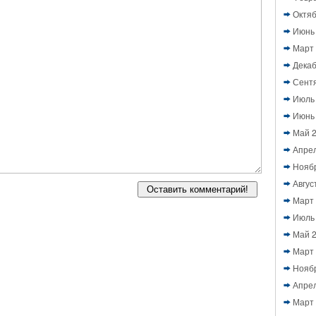
Октяб
Июнь
Март
Декаб
Сент
Июль
Июнь
Май 
Апре
Нояб
Авгус
Март
Июль
Май 
Март
Нояб
Апре
Март