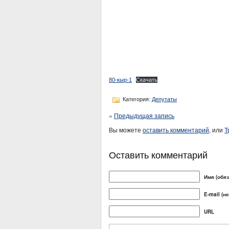
80-кыр-1
Скачать
Категория:
Депутаты
«
Предыдущая запись
Вы можете
оставить комментарий
, или
Т
Оставить комментарий
Имя (обя
E-mail (н
URL