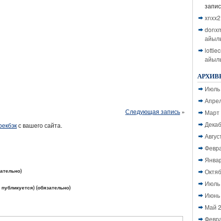
запи
xnxx2
donx
айыл
lottie
айыл
АРХИВ
Июль
Апре
Следующая запись
»
Март
Декаб
рекбэк
с вашего сайта.
Авгус
Февр
Янва
зательно)
Октяб
Июль
е публикуется) (обязательно)
Июнь
Май 
Февр