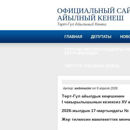
ОФИЦИАЛЬНЫЙ САЙ
АЙЫЛНЫЙ КЕНЕШ
Төрт-Гүл Айыльный Кенеш
ГЛАВНАЯ
ДЕПУТАТЫ
НОВ
ТОКТОМУ ИРЕТТЕН ТЫШКАРЫ VΙΙ
БЕРҮҮ ЖӨНҮНДӨ»
ТӨРТ-ГҮЛ АЙЫЛНЫЙ КЕНЕШ
Автор:
webmaster
on 9 апреля 2026
Т
өрт-Гүл айылдык кеңешинин
I чакырылышынын кезексиз
Х
V 
2026-жылдын 17-мартындагы № 
Жер тилкесин мамлекеттик менч