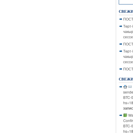
НАЙТИ
СВЕЖИ
ПОС
Төрт-
чакыр
сесси
ПОС
Төрт-
чакыр
сесси
ПОС
СВЕЖИ
sender
BTC-0
hs=1
запи
War
Confir
BTC-0
hs=1