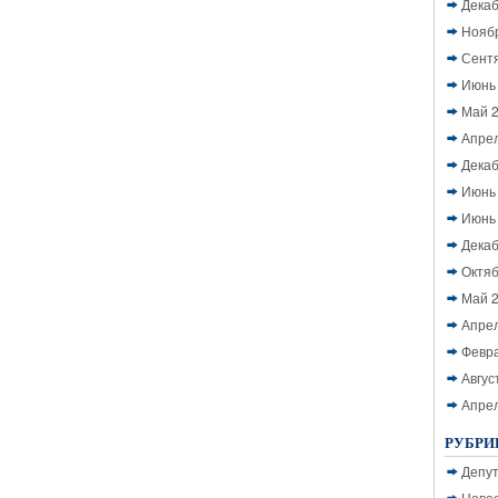
Декаб
Нояб
Сент
Июнь
Май 
Апре
Декаб
Июнь
Июнь
Декаб
Октяб
Май 
Апре
Февр
Авгус
Апре
РУБРИ
Депу
Ново