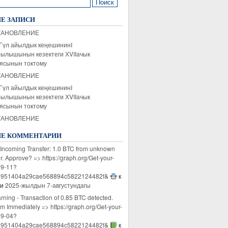
:
Е ЗАПИСИ
ТАНОВЛЕНИЕ
Гүл айылдык кеңешининI
ылышынын кезектеги ХVIIачык
ясынын токтому
ТАНОВЛЕНИЕ
Гүл айылдык кеңешининI
ылышынын кезектеги ХVIIачык
ясынын токтому
ТАНОВЛЕНИЕ
Е КОММЕНТАРИИ
Incoming Transfer: 1.0 BTC from unknown
. Approve? => https://graph.org/Get-your-
9-11?
8951404a29cae568894c5822124482f&
к
си
2025-жылдын 7-августундагы
ning - Transaction of 0.85 BTC detected.
m Immediately => https://graph.org/Get-your-
9-04?
8951404a29cae568894c5822124482f&
к