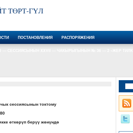
Т ТӨРТ-ГҮЛ
ОСТИ
ПОСТАНОВЛЕНИЯ
РАСПОРЯЖЕНИЯ
Ι — СЕССИЯСЫНЫН XXVΙΙ — ЧАКЫРЫГЫНЫН № 36 — 2 «ЖЕР ТИЛ
ачык сессиясынын
токтому
80
икке өткөрүп берүү жөнүндө